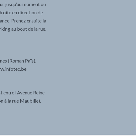
sur jusqu’au moment ou
roite en direction de
ance. Prenez ensuite la
king au bout de la rue.
ines (Roman Païs).
ww.infotec.be
nt entre l’Avenue Reine
n à la rue Maubille).