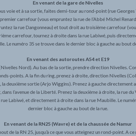
En venant de la gare de Nivelles
us voie et à sa sortie, faites demi-tour au rond-point (rue Georges
u premier carrefour (vous empruntez la rue de l’Abbé Michel Renard)
untez la rue Dangonneau) et tout droit au troisième carrefour (vo
rième carrefour, tournez à droite dans la rue Labiwé, puis directeme
e. Le numéro 35 se trouve dans le dernier bloc à gauche au bout de
En venant des autoroutes A54 et E19
(Nivelles Nord). Au bas de la sortie, prendre direction Nivelles. Co
nds-points. A la fin du ring, prenez à droite, direction Nivelles (Co
, la deuxième sortie (Arjo Wiggins). Prenez à gauche directement a
 dans l’avenue de la Liberté. Prenez la deuxième à droite, la rue du V
a rue Labiwé, et directement à droite dans la rue Maubille. Le numé
dernier bloc à gauche au bout de la rue.
En venant de la RN25 (Wavre) et de la chaussée de Namur
out de la RN 25, jusqu’à ce que vous atteignez un rond-point. A ce