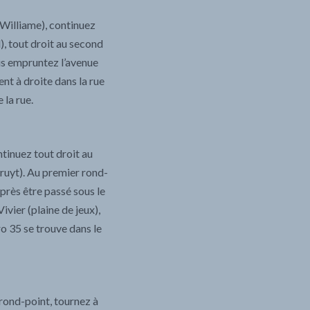
 Williame), continuez
, tout droit au second
us empruntez l’avenue
nt à droite dans la rue
 la rue.
ntinuez tout droit au
lruyt). Au premier rond-
près être passé sous le
ivier (plaine de jeux),
ro 35 se trouve dans le
 rond-point, tournez à