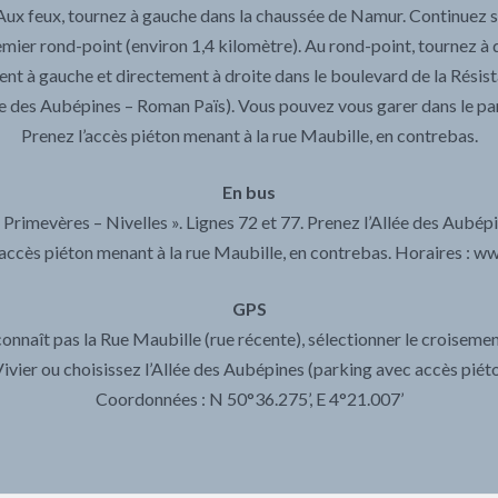
. Aux feux, tournez à gauche dans la chaussée de Namur. Continuez 
mier rond-point (environ 1,4 kilomètre). Au rond-point, tournez à d
ent à gauche et directement à droite dans le boulevard de la Résist
ée des Aubépines – Roman Païs). Vous pouvez vous garer dans le par
Prenez l’accès piéton menant à la rue Maubille, en contrebas.
En bus
s Primevères – Nivelles ». Lignes 72 et 77. Prenez l’Allée des Aubép
accès piéton menant à la rue Maubille, en contrebas. Horaires : w
GPS
connaît pas la Rue Maubille (rue récente), sélectionner le croiseme
Vivier ou choisissez l’Allée des Aubépines (parking avec accès piéto
Coordonnées : N 50°36.275’, E 4°21.007’